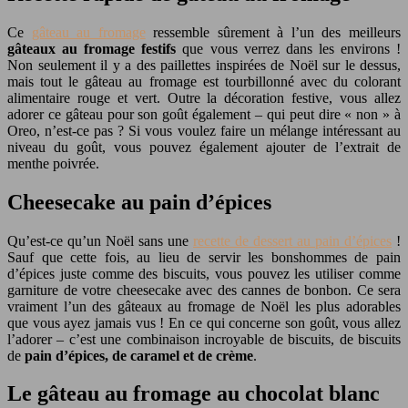
Ce
gâteau au fromage
ressemble sûrement à l’un des meilleurs
gâteaux au fromage festifs
que vous verrez dans les environs !
Non seulement il y a des paillettes inspirées de Noël sur le dessus,
mais tout le gâteau au fromage est tourbillonné avec du colorant
alimentaire rouge et vert. Outre la décoration festive, vous allez
adorer ce gâteau pour son goût également – qui peut dire « non » à
Oreo, n’est-ce pas ? Si vous voulez faire un mélange intéressant au
niveau du goût, vous pouvez également ajouter de l’extrait de
menthe poivrée.
Cheesecake au pain d’épices
Qu’est-ce qu’un Noël sans une
recette de dessert au pain d’épices
!
Sauf que cette fois, au lieu de servir les bonshommes de pain
d’épices juste comme des biscuits, vous pouvez les utiliser comme
garniture de votre cheesecake avec des cannes de bonbon. Ce sera
vraiment l’un des gâteaux au fromage de Noël les plus adorables
que vous ayez jamais vus ! En ce qui concerne son goût, vous allez
l’adorer – c’est une combinaison incroyable de biscuits, de biscuits
de
pain d’épices, de caramel et de crème
.
Le gâteau au fromage au chocolat blanc