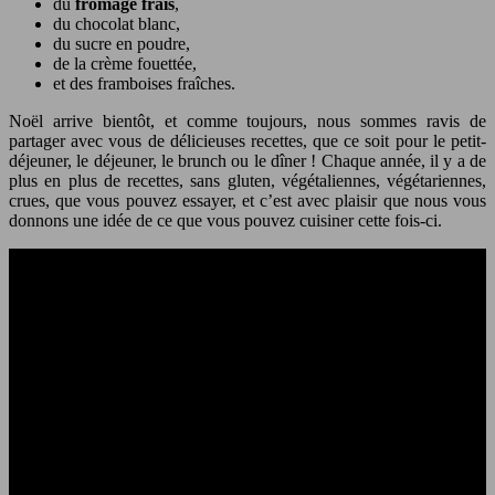
du
fromage frais
,
du chocolat blanc,
du sucre en poudre,
de la crème fouettée,
et des framboises fraîches.
Noël arrive bientôt, et comme toujours, nous sommes ravis de
partager avec vous de délicieuses recettes, que ce soit pour le petit-
déjeuner, le déjeuner, le brunch ou le dîner ! Chaque année, il y a de
plus en plus de recettes, sans gluten, végétaliennes, végétariennes,
crues, que vous pouvez essayer, et c’est avec plaisir que nous vous
donnons une idée de ce que vous pouvez cuisiner cette fois-ci.