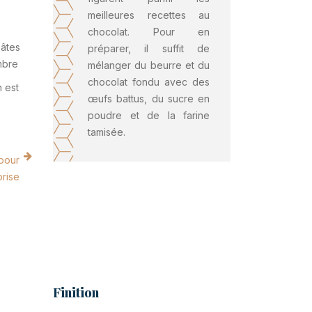
meilleures recettes au
chocolat. Pour en
pâtes
préparer, il suffit de
mbre
mélanger du beurre et du
chocolat fondu avec des
n est
œufs battus, du sucre en
poudre et de la farine
tamisée.
 pour
prise
Finition