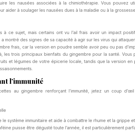
uire les nausées associées à la chimiothérapie. Vous pouvez util
r aider à soulager les nausées dues à la maladie ou à la grossesse
 ce sujet, mais certains ont vu l’ail frais avoir un impact positif
a montré des signes de sa capacité à agir sur les virus qui attaquen
gembre frais, car la version en poudre semble avoir peu ou pas d’imp
ilà, les trois principaux bienfaits du gingembre pour la santé. Vous
ruits et légumes de votre épicerie locale, tandis que la version en
assaisonnements.
ant l’immunité
cettes au gingembre renforçant l’immunité, jetez un coup d’œi
lle
ce le système immunitaire et aide à combattre le rhume et la grippe et
aféine puisse être dégusté toute l’année, il est particulièrement parf