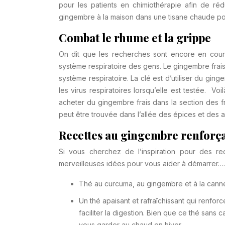
pour les patients en chimiothérapie afin de réd
gingembre à la maison dans une tisane chaude pou
Combat le rhume et la grippe
On dit que les recherches sont encore en cours à
système respiratoire des gens. Le gingembre frais 
système respiratoire. La clé est d’utiliser du gin
les virus respiratoires lorsqu’elle est testée. Vo
acheter du gingembre frais dans la section des f
peut être trouvée dans l’allée des épices et des 
Recettes au gingembre renforç
Si vous cherchez de l’inspiration pour des re
merveilleuses idées pour vous aider à démarrer….
Thé au curcuma, au gingembre et à la canne
Un thé apaisant et rafraîchissant qui renfor
faciliter la digestion. Bien que ce thé sans c
vous garder au chaud en hiver.