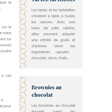
iser le
.
Les tartes et les tartelettes
s’invitent à table à toutes
les saisons. Avec une
 sur le
base de pâte sablée,
t notre
elles peuvent adopter
act sur
une infinité de goûts et
 pouvez
d’arômes selon les
 poudre
ingrédients rajoutés :
chocolat, citron, fruits…
l à ces
Brownies au
chocolat
 à
Les brownies au chocolat
ait pour
figurent parmi les