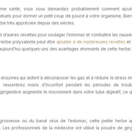
 bonne santé, vous vous demandez probablement comment ajou
ituels pour donner un petit coup de pouce à votre organisme. Bien
rbe très appréciée depuis des siècles.
 et d’autres recettes pour soulager l’estomac et combattre les nausé
 herbe polyvalente peut être
ajoutée à de nombreuses recettes
et 
aujourd’hui quelques-uns des avantages étonnants de cette herbe 
enzymes qui aident à décomposer les gaz et à réduire le stress i
us ressentirez moins d’inconfort pendant les périodes de trou
le gingembre augmente le mouvement dans votre tube digestif, ce q
rossesse ou du banal virus de l’estomac, cette petite herbe 
 Les professionnels de la médecine ont utilisé la poudre de gi