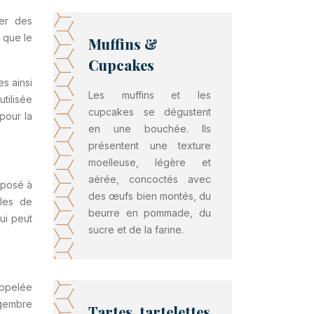
ter des
 que le
Muffins &
Cupcakes
es ainsi
Les muffins et les
utilisée
cupcakes se dégustent
pour la
en une bouchée. Ils
présentent une texture
moelleuse, légère et
aérée, concoctés avec
mposé à
des œufs bien montés, du
bles de
beurre en pommade, du
ui peut
sucre et de la farine.
appelée
ngembre
Tartes, tartelettes