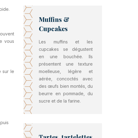
pide.
Muffins &
Cupcakes
souvent
ue vous
Les muffins et les
cupcakes se dégustent
en une bouchée. Ils
présentent une texture
 sur le
moelleuse, légère et
aérée, concoctés avec
des œufs bien montés, du
beurre en pommade, du
sucre et de la farine.
 puis
Tartes, tartelettes