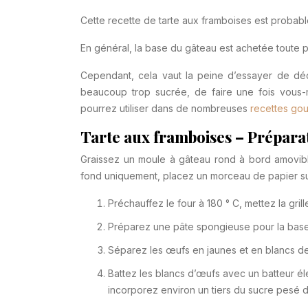
Cette recette de tarte aux framboises est probabl
En général, la base du gâteau est achetée toute pr
Cependant, cela vaut la peine d’essayer de déc
beaucoup trop sucrée, de faire une fois vous
pourrez utiliser dans de nombreuses
recettes go
Tarte aux framboises – Prépara
Graissez un moule à gâteau rond à bord amovibl
fond uniquement, placez un morceau de papier sul
Préchauffez le four à 180 ° C, mettez la grill
Préparez une pâte spongieuse pour la base d
Séparez les œufs en jaunes et en blancs de
Battez les blancs d’œufs avec un batteur éle
incorporez environ un tiers du sucre pesé d