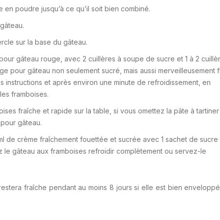
 en poudre jusqu’à ce qu’il soit bien combiné.
 gâteau.
rcle sur la base du gâteau.
our gâteau rouge, avec 2 cuillères à soupe de sucre et 1 à 2 cuillè
age pour gâteau non seulement sucré, mais aussi merveilleusement fr
s instructions et après environ une minute de refroidissement, en
les framboises.
ses fraîche et rapide sur la table, si vous omettez la pâte à tartiner
 pour gâteau.
l de crème fraîchement fouettée et sucrée avec 1 sachet de sucre v
ez le gâteau aux framboises refroidir complètement ou servez-le
restera fraîche pendant au moins 8 jours si elle est bien envelopp