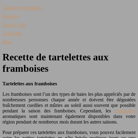
Gâteaux gourmands
Recettes
Sucré / Salé
Ustensiles
Blog
Recette de tartelettes aux
framboises
Tartelettes aux framboises
Les framboises sont l’un des types de baies les plus appréciés par de
nombreuses personnes chaque année et doivent être dégustées
fraîchement cueillies et mûries au soleil aussi souvent que possible
pendant la saison des framboises. Cependant, les
framboises
aromatiques sont maintenant également disponibles dans votre
région pendant de nombreux mois durant les autres saisons.
Pour préparer ces tartelettes aux framboises, vous pouvez facilement
cuire les petites tartelettes en pâte brisée quelques jours ou une