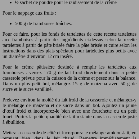
½ sachet de poudre pour le raidissement de la crème
Pour le nappage aux fruits :
500 g de framboises fraîches.
Pour ce faire, pour les fonds de tartelettes de cette recette tartelettes
aux framboises à partir des ingrédients ci-dessus selon la recette
tartelettes à partir de pâte brisée faire la pâte brisée et cuire selon les
instructions dans des plats spéciaux pour tartelettes plus petits avec
un diamètre d’environ 12 cm inséré.
Pour la crème pâtissière destinée à remplir les tartelettes aux
framboises : versez 170 g de lait froid directement dans la petite
casserole prévue pour la cuisson de la crème et pesez sur la balance.
Dans un plus petit bol, mélangez 15 g de maïzena avec 50 g de
sucre et le sucre vanilliné.
Prélevez environ la moitié du lait froid de la casserole et mélangez-y
le mélange de maïzena et de sucre dans un bol. Ajoutez un jaune
d’œuf froid et incorporez-le bien avec une fourchette ou un petit
fouet. Portez la petite quantité de lait restante dans la casserole juste
à ébullition.
Mettez la casserole de côté et incorporez le mélange amidon-lait, en
remuant bien, dans le lait chaud. Remettre immédiatement la